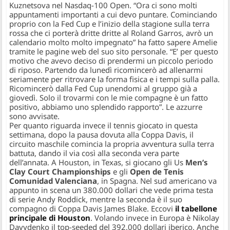
Kuznetsova nel Nasdaq-100 Open. “Ora ci sono molti
appuntamenti importanti a cui devo puntare. Cominciando
proprio con la Fed Cup e l’inizio della stagione sulla terra
rossa che ci porterà dritte dritte al Roland Garros, avrò un
calendario molto molto impegnato” ha fatto sapere Amelie
tramite le pagine web del suo sito personale. “E’ per questo
motivo che avevo deciso di prendermi un piccolo periodo
di riposo. Partendo da lunedì ricomincerò ad allenarmi
seriamente per ritrovare la forma fisica e i tempi sulla palla.
Ricomincerò dalla Fed Cup unendomi al gruppo già a
giovedì. Solo il trovarmi con le mie compagne è un fatto
positivo, abbiamo uno splendido rapporto”. Le azzurre
sono avvisate.
Per quanto riguarda invece il tennis giocato in questa
settimana, dopo la pausa dovuta alla Coppa Davis, il
circuito maschile comincia la propria avventura sulla terra
battuta, dando il via così alla seconda vera parte
dell’annata. A Houston, in Texas, si giocano gli Us
Men’s
Clay Court Championships
e gli
Open de Tenis
Comunidad Valenciana
, in Spagna. Nel sud americano va
appunto in scena un 380.000 dollari che vede prima testa
di serie Andy Roddick, mentre la seconda è il suo
compagno di Coppa Davis James Blake. Eccovi
il tabellone
principale di Houston
. Volando invece in Europa è Nikolay
Davydenko il top-seeded del 392.000 dollari iberico. Anche