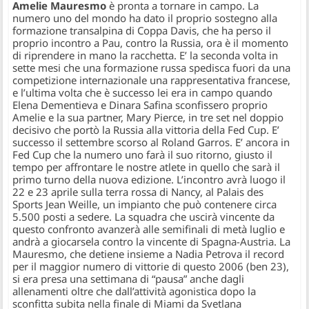
Amelie Mauresmo
è pronta a tornare in campo. La
numero uno del mondo ha dato il proprio sostegno alla
formazione transalpina di Coppa Davis, che ha perso il
proprio incontro a Pau, contro la Russia, ora è il momento
di riprendere in mano la racchetta. E’ la seconda volta in
sette mesi che una formazione russa spedisca fuori da una
competizione internazionale una rappresentativa francese,
e l’ultima volta che è successo lei era in campo quando
Elena Dementieva e Dinara Safina sconfissero proprio
Amelie e la sua partner, Mary Pierce, in tre set nel doppio
decisivo che portò la Russia alla vittoria della Fed Cup. E’
successo il settembre scorso al Roland Garros. E’ ancora in
Fed Cup che la numero uno farà il suo ritorno, giusto il
tempo per affrontare le nostre atlete in quello che sarà il
primo turno della nuova edizione. L’incontro avrà luogo il
22 e 23 aprile sulla terra rossa di Nancy, al Palais des
Sports Jean Weille, un impianto che può contenere circa
5.500 posti a sedere. La squadra che uscirà vincente da
questo confronto avanzerà alle semifinali di metà luglio e
andrà a giocarsela contro la vincente di Spagna-Austria. La
Mauresmo, che detiene insieme a Nadia Petrova il record
per il maggior numero di vittorie di questo 2006 (ben 23),
si era presa una settimana di “pausa” anche dagli
allenamenti oltre che dall’attività agonistica dopo la
sconfitta subita nella finale di Miami da Svetlana