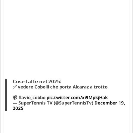
𝗖𝗼𝘀𝗲 𝗳𝗮𝘁𝘁𝗲 𝗻𝗲𝗹 𝟮𝟬𝟮𝟱:
✅ vedere Cobolli che porta Alcaraz a trotto
📹 flavio_cobbo
pic.twitter.com/xi9MpkjHak
— SuperTennis TV (@SuperTennisTv)
December 19,
2025