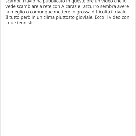
scambi. Flavio ha pubblicato in queste ore un video che lo
vede scambiare a rete con Alcaraz e l’azzurro sembra avere
la meglio o comunque mettere in grossa difficoltà il rivale.
Il tutto però in un clima piuttosto gioviale. Ecco il video con
i due tennisti: