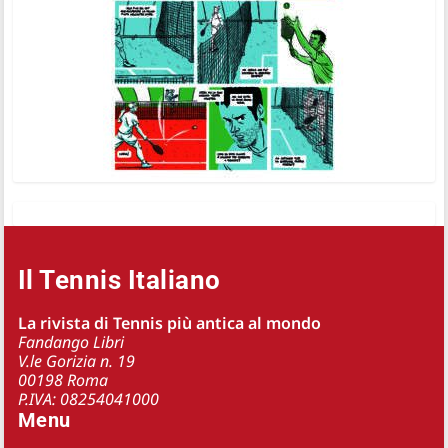
Il Tennis Italiano
La rivista di Tennis più antica al mondo
Fandango Libri
V.le Gorizia n. 19
00198 Roma
P.IVA: 08254041000
Menu