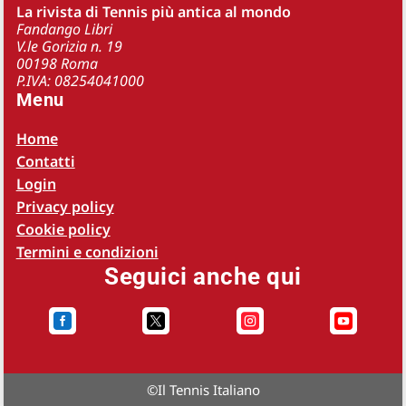
La rivista di Tennis più antica al mondo
Fandango Libri
V.le Gorizia n. 19
00198 Roma
P.IVA: 08254041000
Menu
Home
Contatti
Login
Privacy policy
Cookie policy
Termini e condizioni
Seguici anche qui




©
Il Tennis Italiano