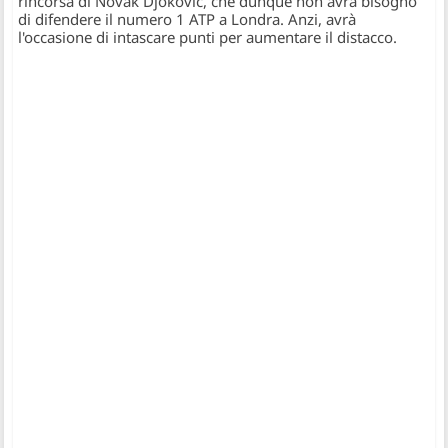
rincorsa di Novak Djokovic, che dunque non avrà bisogno
di difendere il numero 1 ATP a Londra. Anzi, avrà
l'occasione di intascare punti per aumentare il distacco.