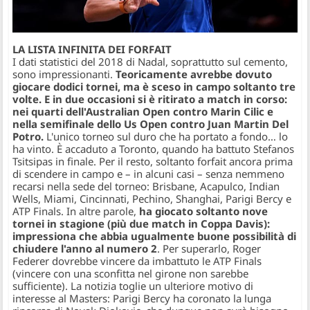
LA LISTA INFINITA DEI FORFAIT
I dati statistici del 2018 di Nadal, soprattutto sul cemento,
sono impressionanti.
Teoricamente avrebbe dovuto
giocare dodici tornei, ma è sceso in campo soltanto tre
volte. E in due occasioni si è ritirato a match in corso:
nei quarti dell'Australian Open contro Marin Cilic e
nella semifinale dello Us Open contro Juan Martin Del
Potro.
L'unico torneo sul duro che ha portato a fondo… lo
ha vinto. È accaduto a Toronto, quando ha battuto Stefanos
Tsitsipas in finale. Per il resto, soltanto forfait ancora prima
di scendere in campo e – in alcuni casi – senza nemmeno
recarsi nella sede del torneo: Brisbane, Acapulco, Indian
Wells, Miami, Cincinnati, Pechino, Shanghai, Parigi Bercy e
ATP Finals. In altre parole,
ha giocato soltanto nove
tornei in stagione (più due match in Coppa Davis):
impressiona che abbia ugualmente buone possibilità di
chiudere l'anno al numero 2
. Per superarlo, Roger
Federer dovrebbe vincere da imbattuto le ATP Finals
(vincere con una sconfitta nel girone non sarebbe
sufficiente). La notizia toglie un ulteriore motivo di
interesse al Masters: Parigi Bercy ha coronato la lunga