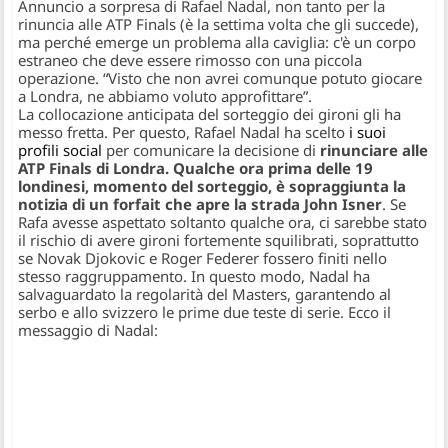
Annuncio a sorpresa di Rafael Nadal, non tanto per la
rinuncia alle ATP Finals (è la settima volta che gli succede),
ma perché emerge un problema alla caviglia: c'è un corpo
estraneo che deve essere rimosso con una piccola
operazione. “Visto che non avrei comunque potuto giocare
a Londra, ne abbiamo voluto approfittare”.
La collocazione anticipata del sorteggio dei gironi gli ha
messo fretta. Per questo, Rafael Nadal ha scelto
i suoi
profili social
per comunicare la decisione di
rinunciare alle
ATP Finals di Londra. Qualche ora prima delle 19
londinesi, momento del sorteggio, è sopraggiunta la
notizia di un forfait che apre la strada John Isner
. Se
Rafa avesse aspettato soltanto qualche ora, ci sarebbe stato
il rischio di avere gironi fortemente squilibrati, soprattutto
se Novak Djokovic e Roger Federer fossero finiti nello
stesso raggruppamento. In questo modo, Nadal ha
salvaguardato la regolarità del Masters, garantendo al
serbo e allo svizzero le prime due teste di serie. Ecco il
messaggio di Nadal: