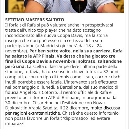
SETTIMO MASTERS SALTATO
Il forfait di Rafa si può valutare anche in prospettiva: si
tratta dell'unico top player che ha dato sostegno
incondizionato alla nuova Coppa Davis, ma la storia
insegna che non può esserci la certezza della sua
partecipazione (a Madrid si giocherà dal 18 al 24
novembre).
Per ben sette volte, nella sua carriera, Rafa
ha saltato le ATP Finals. Va detto che ha giocato tre
finali di Coppa Davis a novembre inoltrato, saltandone
però una.
La scelta di lasciar perdere l'ultima parte della
stagione, tuttavia, ha un senso in chiave futura: a 32 anni
compiuti, e con un tipo di tennis come il suo, correre rischi
inutili potrebbe essere fatale. L'intervento sarà effettuato
nel pomeriggio di lunedì, a Barcellona, dal suo medico di
fiducia Angel Ruiz Cotorro. Il rientro ufficiale di Rafa è
previsto per il torneo ATP di Brisbane, in programma dal
30 dicembre. Ci sarebbe poi l'esibizione con Novak
Djokovic in Arabia Saudita, il 22 dicembre,
molto discussa
per ragioni extratennistiche
. Chissà che questo infortunio
non possa favorire un forfait “diplomatico” ed evitare
imbarazzi.