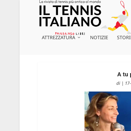
ATTREZZATURA
NOTIZIE
STORI
A tu 
di
|
17