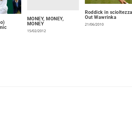
Roddick in scioltezza
Out Wawrinka
MONEY, MONEY,
to)
MONEY
21/06/2010
mic
15/02/2012