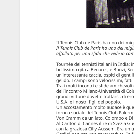
Il Tennis Club de Paris ha uno dei mig
Il Tennis Club de Paris ha uno dei mig
affollato per una sfida che vede in cam
Tournée dei tennisti italiani in India
bellissima gita a Benares, e Bonzi, Se
un’interessante caccia, ospiti di gentil
gelido. I campi sono velocissimi, fatti
Tra i molti incontri e sfide amichevoli
dell’incontro Milano-Università di Col
grandi vittorie dovette trattarsi, di er
U.S.A. e i nostri figli del popolo.
Un accostamento molto audace è quell
torneo sociale del Tennis Club Palerm
Von Cramm da un lato, Colombo e Di Ca
Al Carlton di Cannes il re di Svezia G
con la graziosa Cilly Aussem. Era un uo
Gaslini non era uno sprovveduto. In f