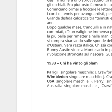
gli occhiali. Era piuttosto famoso in 
Cominciano ormai a fioccare le lettere
i corsi di tennis per avanguardisti, per
Grande disfida calcistica tra “tennisti 
anni.
Dopo qualche mese, tranquilli e in nav
commiati, c’è un valigione immenso pie
la più bella per rimetterla nelle mani 
si compra sbarcando sulle sponde dell
d’Ostiani. Vera razza italica. Chissà 
Bunny Austin vince a Montecarlo in pa
rivoluzione stroncata sul nascere. Guai
1933 – Chi ha vinto gli Slam
Parigi
singolare maschile: J. Crawford
Wimbledon
singolare maschile: J. Cr
USA
singolare maschile: F. Perry; sin
Australia
singolare maschile: J. Crawf