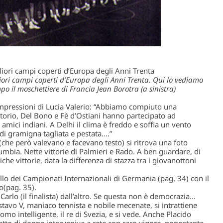
liori campi coperti d’Europa degli Anni Trenta
liori campi coperti d’Europa degli Anni Trenta. Qui lo vediamo
po il moschettiere di Francia Jean Borotra (a sinistra)
: impressioni di Lucia Valerio: “Abbiamo compiuto una
rtorio, Del Bono e Fè d’Ostiani hanno partecipato ad
i amici indiani. A Delhi il clima è freddo e soffia un vento
 di gramigna tagliata e pestata….”
 (che però valevano e facevano testo) si ritrova una foto
umbia. Nette vittorie di Palmieri e Rado. A ben guardare, di
oiche vittorie, data la differenza di stazza tra i giovanottoni
o dei Campionati Internazionali di Germania (pag. 34) con il
o(pag. 35).
rlo (il finalista) dall’altro. Se questa non è democrazia…
ustavo V, maniaco tennista e nobile mecenate, si intrattiene
mo intelligente, il re di Svezia, e si vede. Anche Placido
atto di donne interveniva a rete con raro vigore, nonostante