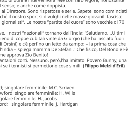
tal senso; e anche come doppista.
 al Direttore. Sono rispettose e serie. Sapete, sono cominciati
ché il nostro sport si divulghi nelle masse giovanili fasciste.
e giornalisti”. Le nostre “partite del cuore” sono vecchie di 70
e, i nostri “nazionali” tornano dall’India: “Salutiamo….Ultimi
no di coppe cubitali vinte da Giorgio (che ha lasciato fuori
di Orsini) e c’è perfino un letto da campo: – la prima cosa che
’India – spiega mamma De Stefani.” Che fisico, Del Bono e Fè
come approva Zio Benito!
ntaloni corti. Nessuno, però,l’ha imitato. Povero Bunny, una
 se i tennisti si permettono cose simili!
(Filippo Melzi d’Eril)
; singolare femminile: M.C. Scriven
awford; singolare femminile: H. Wills
golare femminile: H. Jacobs
ord; singolare femminile: J. Hartigan