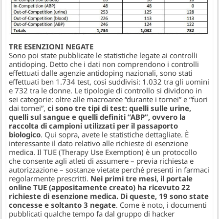
TRE ESENZIONI NEGATE
​Sono poi state pubblicate le statistiche legate ai controlli
antidoping. Detto che i dati non comprendono i controlli
effettuati dalle agenzie antidoping nazionali, sono stati
effettuati ben 1.734 test, così suddivisi: 1.032 tra gli uomini
e 732 tra le donne. Le tipologie di controllo si dividono in
sei categorie: oltre alle macroaree “durante i tornei” e “fuori
dai tornei”,
ci sono tre tipi di test: quelli sulle urine,
quelli sul sangue e quelli definiti “ABP”, ovvero la
raccolta di campioni utilizzati per il passaporto
biologico
. Qui sopra, avete le statistiche dettagliate. È
interessante il dato relativo alle richieste di esenzione
medica. Il TUE (Therapy Use Exemption) è un protocollo
che consente agli atleti di assumere – previa richiesta e
autorizzazione – sostanze vietate perché presenti in farmaci
regolarmente prescritti.
Nei primi tre mesi, il portale
online TUE (appositamente creato) ha ricevuto 22
richieste di esenzione medica. Di queste, 19 sono state
concesse e soltanto 3 negate
. Come è noto, i documenti
pubblicati qualche tempo fa dal gruppo di hacker