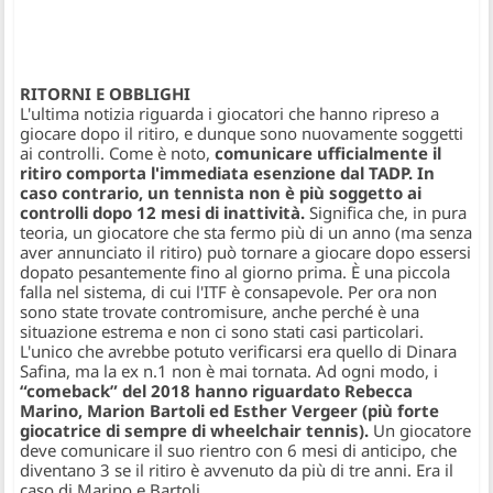
RITORNI E OBBLIGHI
​L'ultima notizia riguarda i giocatori che hanno ripreso a
giocare dopo il ritiro, e dunque sono nuovamente soggetti
ai controlli. Come è noto,
comunicare ufficialmente il
ritiro comporta l'immediata esenzione dal TADP. In
caso contrario, un tennista non è più soggetto ai
controlli dopo 12 mesi di inattività.
Significa che, in pura
teoria, un giocatore che sta fermo più di un anno (ma senza
aver annunciato il ritiro) può tornare a giocare dopo essersi
dopato pesantemente fino al giorno prima. È una piccola
falla nel sistema, di cui l'ITF è consapevole. Per ora non
sono state trovate contromisure, anche perché è una
situazione estrema e non ci sono stati casi particolari.
L'unico che avrebbe potuto verificarsi era quello di Dinara
Safina, ma la ex n.1 non è mai tornata. Ad ogni modo, i
“comeback” del 2018 hanno riguardato Rebecca
Marino, Marion Bartoli ed Esther Vergeer (più forte
giocatrice di sempre di wheelchair tennis).
Un giocatore
deve comunicare il suo rientro con 6 mesi di anticipo, che
diventano 3 se il ritiro è avvenuto da più di tre anni. Era il
caso di Marino e Bartoli.