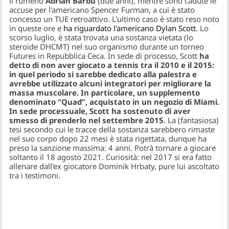
il rumeno
Adrian Barbu
(due anni), mentre sono cadute le
accuse per l'americano Spencer Furman, a cui è stato
concesso un TUE retroattivo. L'ultimo caso è stato reso noto
in queste ore e
ha riguardato l'americano Dylan Scott
. Lo
scorso luglio, è stata trovata una sostanza vietata (lo
steroide DHCMT) nel suo organismo durante un torneo
Futures in Repubblica Ceca. In sede di processo, Scott
ha
detto di non aver giocato a tennis tra il 2010 e il 2015:
in quel periodo si sarebbe dedicato alla palestra e
avrebbe utilizzato alcuni integratori per migliorare la
massa muscolare. In particolare, un supplemento
denominato “Quad”, acquistato in un negozio di Miami.
In sede processuale, Scott ha sostenuto di aver
smesso di prenderlo nel settembre 2015
. La (fantasiosa)
tesi secondo cui le tracce della sostanza sarebbero rimaste
nel suo corpo dopo 22 mesi è stata rigettata, dunque ha
preso la sanzione massima: 4 anni. Potrà tornare a giocare
soltanto il 18 agosto 2021. Curiosità: nel 2017 si era fatto
allenare dall'ex giocatore Dominik Hrbaty, pure lui ascoltato
tra i testimoni.