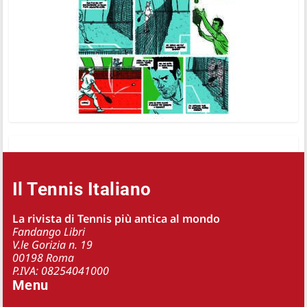
Il Tennis Italiano
La rivista di Tennis più antica al mondo
Fandango Libri
V.le Gorizia n. 19
00198 Roma
P.IVA: 08254041000
Menu