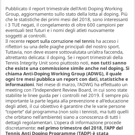
Pubblicato il report trimestrale dell'Anti Doping Working
Group, aggiornamento sullo stato della lotta al doping. Più
che le statistiche dei primi mesi del 2018, sono interessanti
i 3 TUE negati, il congelamento di oltre 600 campioni per
eventuali test futuri e i nomi degli atleti nuovamente
soggetti ai controlli.
Il recente
report sulla corruzione nel tennis
ha acceso i
riflettori su una delle piaghe principali del nostro sport.
Tuttavia, non deve essere sottovalutata un'altra faccenda,
altrettanto delicata: il doping. Se i report trimestrali della
Tennis Integrity Unit sono piuttosto noti,
non tutti sanno
che esiste una commissione simile anche nel doping. Si
chiama Anti-Doping Working Group (ADWG), il quale
ogni tre mesi pubblica un report con dati, statistiche e
informazioni
. Nel mese di marzo, l'ADWG ha effettuato un
meeting con l'Independent Review Board, in cui sono state
stabilite le linee guida per i controlli nel 2019. È sempre più
importante la parte legata alla prevenzione e all'educazione
degli atleti, il cui obiettivo è garantire che le varie persone
“coperte” dal programma (non solo i tennisti, ma tutti quelli
che orbitano nell'ambiente) siano a conoscenza di tutti i
dettagli regolamentari. L'opera di informazione procede
discretamente:
nel primo trimestre del 2018, l'APP del
Tennis Anti Doping Programme (TADP) è stata