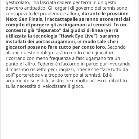
gesticolato, l'ha lasciata cadere per terra in un gesto
davvero antipatico. Gli organi di governo del tennis sono
consapevoli del problema: e allora,
durante le prossime
Next Gen Finals, i raccattapalle saranno esonerati dal
compito di porgere gli asciugamani ai tennisti. In un
contesto già “depurato” dai giudici di linea (verrà
utilizzata la tecnologia “Hawk Eye Live”), saranno
installati dei portasciugamani, in modo tale che i
giocatori possano fare tutto per conto loro
. Secondo
alcuni, questo obbligo farà in modo che i giocatori
ricorrano con meno frequenza all'asciugamano tra un
punto e l'altro. Federer è d'accordo in parte: pur invocando
il massimo rispetto per i ragazzi, ritiene che “fare tutto da
soli” porterebbe via troppo tempo ai tennisti. Ed è
argomento sensibile, visto che è molto acceso il dibattito
sulla necessità di velocizzare il gioco.