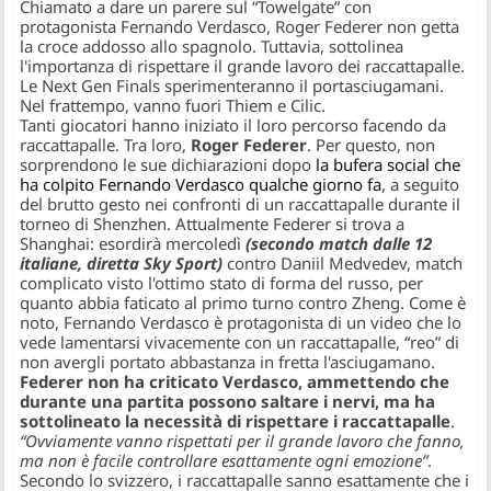
Chiamato a dare un parere sul “Towelgate” con
protagonista Fernando Verdasco, Roger Federer non getta
la croce addosso allo spagnolo. Tuttavia, sottolinea
l'importanza di rispettare il grande lavoro dei raccattapalle.
Le Next Gen Finals sperimenteranno il portasciugamani.
Nel frattempo, vanno fuori Thiem e Cilic.
Tanti giocatori hanno iniziato il loro percorso facendo da
raccattapalle. Tra loro,
Roger Federer
. Per questo, non
sorprendono le sue dichiarazioni dopo
la bufera social che
ha colpito Fernando Verdasco qualche giorno fa
, a seguito
del brutto gesto nei confronti di un raccattapalle durante il
torneo di Shenzhen. Attualmente Federer si trova a
Shanghai: esordirà mercoledì
(secondo match dalle 12
italiane, diretta Sky Sport)
contro Daniil Medvedev, match
complicato visto l'ottimo stato di forma del russo, per
quanto abbia faticato al primo turno contro Zheng. Come è
noto, Fernando Verdasco è protagonista di un video che lo
vede lamentarsi vivacemente con un raccattapalle, “reo” di
non avergli portato abbastanza in fretta l'asciugamano.
Federer non ha criticato Verdasco, ammettendo che
durante una partita possono saltare i nervi, ma ha
sottolineato la necessità di rispettare i raccattapalle
.
“Ovviamente vanno rispettati per il grande lavoro che fanno,
ma non è facile controllare esattamente ogni emozione”
.
Secondo lo svizzero, i raccattapalle sanno esattamente che i