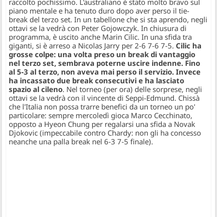
raccolto pochissimo. L'australiano è stato molto bravo sul
piano mentale e ha tenuto duro dopo aver perso il tie-
break del terzo set. In un tabellone che si sta aprendo, negli
ottavi se la vedrà con Peter Gojowczyk. In chiusura di
programma, è uscito anche Marin Cilic. In una sfida tra
giganti, si è arreso a Nicolas Jarry per 2-6 7-6 7-5.
Cilic ha
grosse colpe: una volta preso un break di vantaggio
nel terzo set, sembrava poterne uscire indenne. Fino
al 5-3 al terzo, non aveva mai perso il servizio. Invece
ha incassato due break consecutivi e ha lasciato
spazio al cileno
. Nel torneo (per ora) delle sorprese, negli
ottavi se la vedrà con il vincente di Seppi-Edmund. Chissà
che l'Italia non possa trarre benefici da un torneo un po'
particolare: sempre mercoledì gioca Marco Cecchinato,
opposto a Hyeon Chung per regalarsi una sfida a Novak
Djokovic (impeccabile contro Chardy: non gli ha concesso
neanche una palla break nel 6-3 7-5 finale).