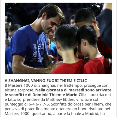
A SHANGHAI, VANNO FUORI THIEM E CILIC​
Il Masters 1000 di Shanghai, nel frattempo, prosegue con
alcune sorprese.
Nella giornata di martedì sono arrivate
le sconfitte di Dominic Thiem e Marin Cilic
. L'austriaco si
è fatto sorprendere da Matthew Ebden, vincitore col
punteggio di 6-4 6-7 7-6. Sconfitta dolorosa per Thiem, che
pensava di poter finalmente ottenere un buon risultato nei
Masters 1000: quest'anno, a parte la finale a Madrid, ha